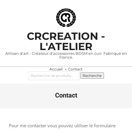
Skip
to
content
CRCREATION -
L'ATELIER
Artisan d'art - Créateur d’accessoires BDSM en cuir. Fabriqué en
France.
Accueil
Contact
Primary
Recherche
Recherche
Navigation
pour :
Menu
Contact
Pour me contacter vous pouvez utiliser le formulaire