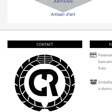
CONTACT
P
Paiemen
bancair
frais.
Emballa
à domic