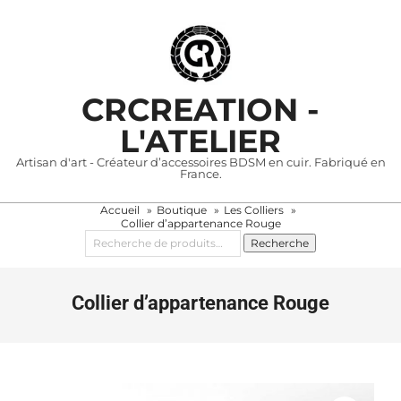
Skip
to
content
CRCREATION -
L'ATELIER
Artisan d'art - Créateur d’accessoires BDSM en cuir. Fabriqué en
France.
Accueil
Boutique
Les Colliers
Primary
Collier d’appartenance Rouge
Navigation
Recherche
Recherche
pour :
Menu
Collier d’appartenance Rouge