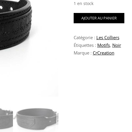
1 en stock
quantité
AJOUTER AU PANIER
de
Collier
BDSM
Catégorie :
Les Colliers
avec
motif
Étiquettes :
Motifs
,
Noir
tête
Marque :
CrCreation
de
mort
noir