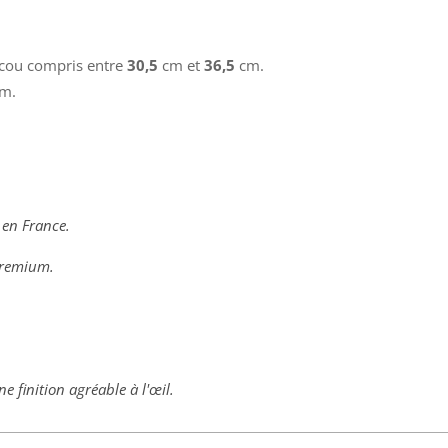
e cou compris entre
30,5
cm et
36,5
cm.
mm.
 en France.
 premium.
ne finition agréable à l'œil.