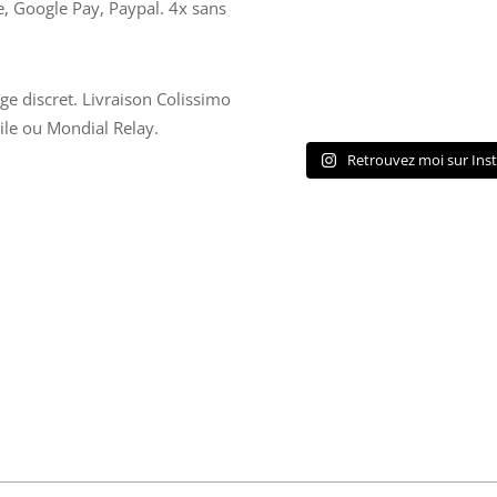
e, Google Pay, Paypal. 4x sans
ge discret. Livraison Colissimo
ile ou Mondial Relay.
Retrouvez moi sur Ins