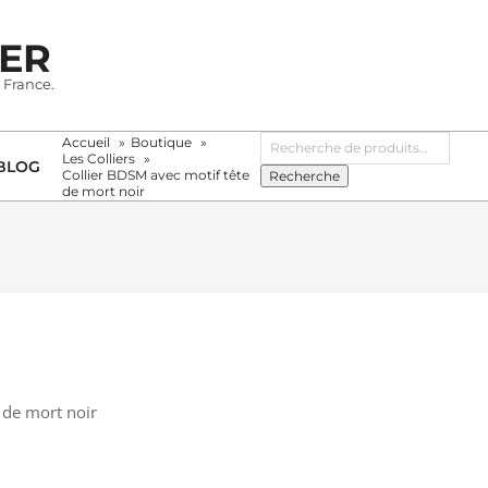
IER
 France.
Recherche
Accueil
Boutique
pour :
Les Colliers
BLOG
Collier BDSM avec motif tête
Recherche
de mort noir
 de mort noir