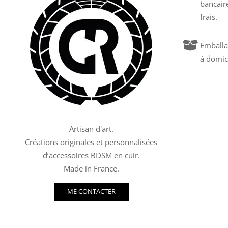
bancair
frais.
Emballa
à domic
Artisan d'art.
Créations originales et personnalisées
d’accessoires BDSM en cuir.
Made in France.
ME CONTACTER