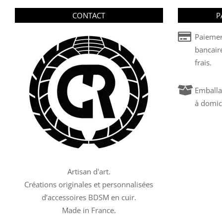
CONTACT
P
Paiemen
bancair
frais.
Emballa
à domic
Artisan d'art.
Créations originales et personnalisées
d’accessoires BDSM en cuir.
Made in France.