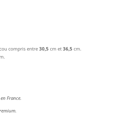
e cou compris entre
30,5
cm et
36,5
cm.
mm.
 en France.
 premium.