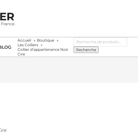
IER
 France.
Recherche
Accueil
Boutique
pour :
Les Colliers
BLOG
Collier d’appartenance Noir
Recherche
Cire
Cire