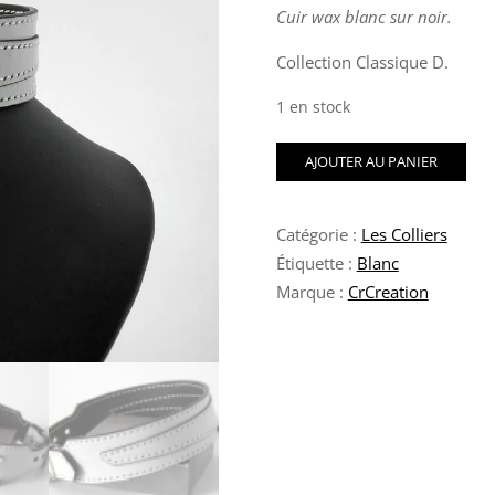
Cuir wax blanc sur noir.
Collection Classique D.
1 en stock
quantité
AJOUTER AU PANIER
de
Collier
d'appartenance
Catégorie :
Les Colliers
Noir
Cire
Étiquette :
Blanc
Marque :
CrCreation