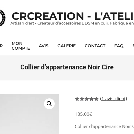
CRCREATION - L'ATEL
Artisan d'art - Créateur d’accessoires BDSM en cuir. Fabriqué en
MON
ER
AVIS
GALERIE
CONTACT
FAQ
COMPTE
Primary
Navigation
Menu
Collier d’appartenance Noir Cire
(
1
avis client)
Noté
1
5.00
sur 5
185,00
€
basé sur
notation
client
Collier d’appartenance Noir 