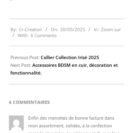
2025-
By:
Cr-Creation
On:
20/05/2025
In:
Zoom sur
05-
With:
6 Comments
20
Previous Post:
Collier Collection Irisé 2025
Next Post:
Accessoires BDSM en cuir, décoration et
fonctionnalité.
6 COMMENTAIRES
Enfin des menottes de bonne facture dans
mon assortiment, solides, à la confection