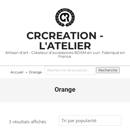
Skip
to
content
CRCREATION -
L'ATELIER
Artisan d'art - Créateur d’accessoires BDSM en cuir. Fabriqué en
France.
Recherche
Primary
Recherche
Accueil
Orange
pour :
Navigation
Menu
Orange
Trié
3 résultats affichés
par