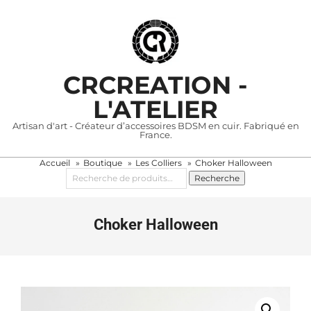
Skip
to
content
CRCREATION -
L'ATELIER
Artisan d'art - Créateur d’accessoires BDSM en cuir. Fabriqué en
France.
Accueil
Boutique
Les Colliers
Choker Halloween
Primary
Recherche
Recherche
Navigation
pour :
Menu
Choker Halloween