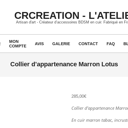
CRCREATION - L'ATELI
Artisan d'art - Créateur d’accessoires BDSM en cuir. Fabriqué en F
MON
R
AVIS
GALERIE
CONTACT
FAQ
B
COMPTE
Primary
Navigation
Menu
Collier d’appartenance Marron Lotus
285,00
€
Collier d’appartenance Marro
En cuir marron tabac, incrusta