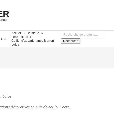
ER
rance.
Recherche
Accueil
Boutique
pour :
Les Colliers
LOG
Collier d’appartenance Marron
Recherche
Lotus
n Lotus
tions décoratives en cuir de couleur ocre.