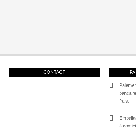
CONTACT
PA
Paiemen
bancair
frais.
Emballag
à domici