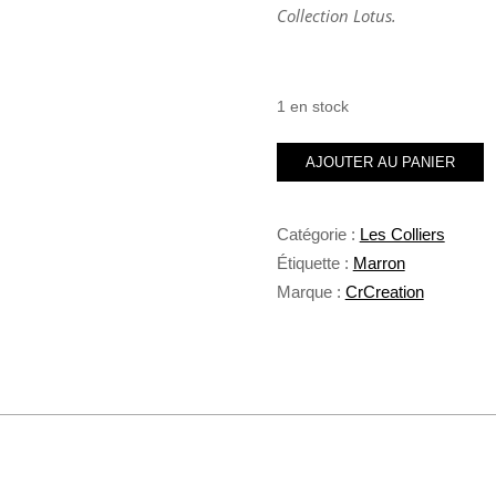
Collection Lotus.
1 en stock
quantité
AJOUTER AU PANIER
de
Collier
d'appartenance
Catégorie :
Les Colliers
Marron
Étiquette :
Marron
Lotus
Marque :
CrCreation