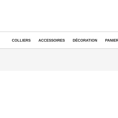
Skip
to
content
COLLIERS
ACCESSOIRES
DÉCORATION
PANIE