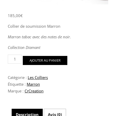
185,00
€
Collier de soumission Marron
Marron tabac avec des notes de noir.
Collection Diamant
quantité
AJOUTER AU PANIER
de
Collier
de
Catégorie :
Les Colliers
soumission
Marron
Étiquette :
Marron
Marque :
CrCreation
Description
Avis (0)