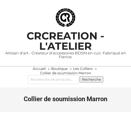
Skip
to
content
CRCREATION -
L'ATELIER
Artisan d'art - Créateur d’accessoires BDSM en cuir. Fabriqué en
France.
Accueil
Boutique
Les Colliers
Primary
Collier de soumission Marron
Navigation
Recherche
Recherche
pour :
Menu
Collier de soumission Marron