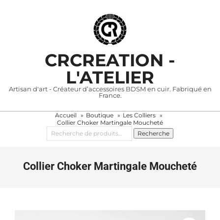
Skip
to
content
CRCREATION -
L'ATELIER
Artisan d'art - Créateur d’accessoires BDSM en cuir. Fabriqué en
France.
Accueil
Boutique
Les Colliers
Primary
Collier Choker Martingale Moucheté
Navigation
Recherche
Recherche
pour :
Menu
Collier Choker Martingale Moucheté