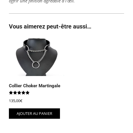
offrir une finition agréable à l'œil.
Vous aimerez peut-être aussi…
Collier Choker Martingale
Note
135,00
€
5.00
sur 5
AJOUTER AU PANIER