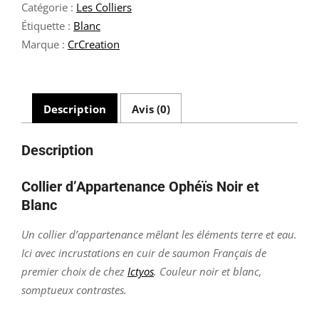
Catégorie :
Les Colliers
Ophéïs
Noir
Étiquette :
Blanc
et
Marque :
CrCreation
Blanc
Description
Avis (0)
Description
Collier d’Appartenance Ophéïs Noir et
Blanc
Un collier d’appartenance mêlant les éléments terre et eau.
Ici avec incrustations en cuir de saumon Français de
premier choix de chez
Ictyos
. Couleur noir et blanc,
somptueux contrastes.