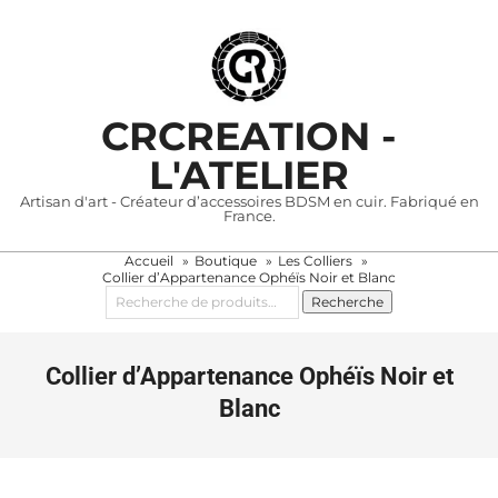
Skip
to
content
CRCREATION -
L'ATELIER
Artisan d'art - Créateur d’accessoires BDSM en cuir. Fabriqué en
France.
Accueil
Boutique
Les Colliers
Primary
Collier d’Appartenance Ophéïs Noir et Blanc
Navigation
Recherche
Recherche
pour :
Menu
Collier d’Appartenance Ophéïs Noir et
Blanc