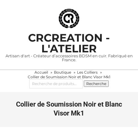
Skip
to
content
CRCREATION -
L'ATELIER
Artisan d'art - Créateur d’accessoires BDSM en cuir. Fabriqué en
France.
Accueil
Boutique
Les Colliers
Primary
Collier de Soumission Noir et Blanc Visor Mk1
Navigation
Recherche
Recherche
pour :
Menu
Collier de Soumission Noir et Blanc
Visor Mk1