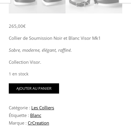
265,00
€
Collier de Soumission Noir et Blanc Visor Mk1
Sobre, moderne, élégant, raffiné.
Collection Visor.
1 en stock
quantité
AJOUTER AU PANIER
de
Collier
de
Catégorie :
Les Colliers
Soumission
Noir
Étiquette :
Blanc
et
Marque :
CrCreation
Blanc