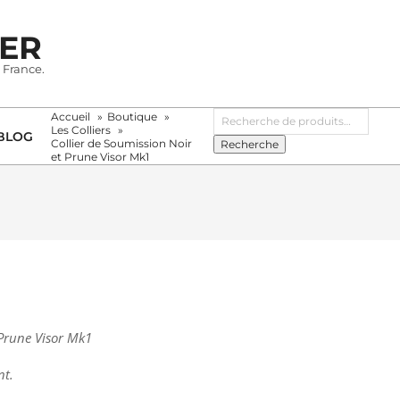
IER
 France.
Recherche
Accueil
Boutique
pour :
Les Colliers
BLOG
Collier de Soumission Noir
Recherche
et Prune Visor Mk1
1
 Prune Visor Mk1
nt.