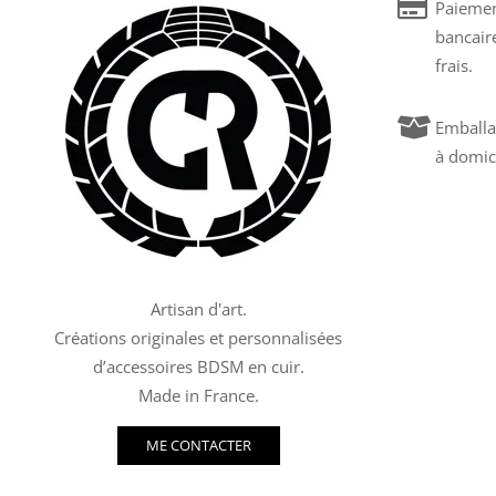
Paiemen
bancair
frais.
Emballa
à domic
Artisan d'art.
Créations originales et personnalisées
d’accessoires BDSM en cuir.
Made in France.
ME CONTACTER