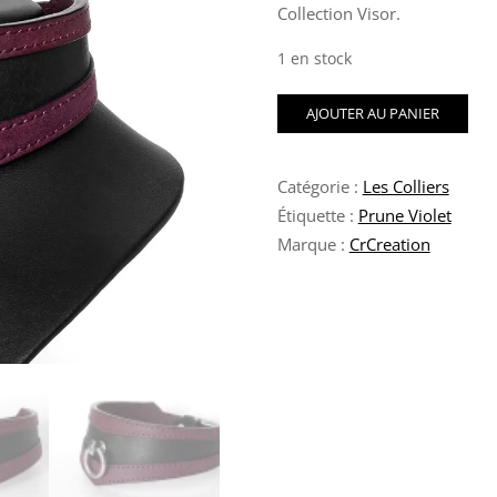
Collection Visor.
1 en stock
quantité
AJOUTER AU PANIER
de
Collier
de
Catégorie :
Les Colliers
Soumission
Noir
Étiquette :
Prune Violet
et
Marque :
CrCreation
Prune
Visor
Mk1